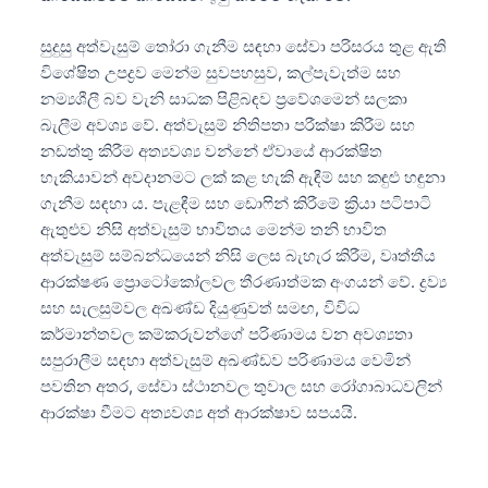
සුදුසු අත්වැසුම් තෝරා ගැනීම සඳහා සේවා පරිසරය තුළ ඇති
විශේෂිත උපද්‍රව මෙන්ම සුවපහසුව, කල්පැවැත්ම සහ
නම්‍යශීලී බව වැනි සාධක පිළිබඳව ප්‍රවේශමෙන් සලකා
බැලීම අවශ්‍ය වේ. අත්වැසුම් නිතිපතා පරීක්ෂා කිරීම සහ
නඩත්තු කිරීම අත්‍යවශ්‍ය වන්නේ ඒවායේ ආරක්ෂිත
හැකියාවන් අවදානමට ලක් කළ හැකි ඇඳීම් සහ කඳුළු හඳුනා
ගැනීම සඳහා ය. පැළඳීම සහ ඩොෆින් කිරීමේ ක්‍රියා පටිපාටි
ඇතුළුව නිසි අත්වැසුම් භාවිතය මෙන්ම තනි භාවිත
අත්වැසුම් සම්බන්ධයෙන් නිසි ලෙස බැහැර කිරීම, වෘත්තීය
ආරක්ෂණ ප්‍රොටෝකෝලවල තීරණාත්මක අංගයන් වේ. ද්‍රව්‍ය
සහ සැලසුම්වල අඛණ්ඩ දියුණුවත් සමඟ, විවිධ
කර්මාන්තවල කම්කරුවන්ගේ පරිණාමය වන අවශ්‍යතා
සපුරාලීම සඳහා අත්වැසුම් අඛණ්ඩව පරිණාමය වෙමින්
පවතින අතර, සේවා ස්ථානවල තුවාල සහ රෝගාබාධවලින්
ආරක්ෂා වීමට අත්‍යවශ්‍ය අත් ආරක්ෂාව සපයයි.