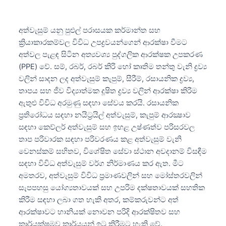
අත්වැසුම් යනු පුළුල් පරාසයක කර්මාන්ත සහ
ක්‍රියාකාරකම්වල විවිධ උපද්‍රවයන්ගෙන් ආරක්ෂා වීමට
අත්වල පැළඳ සිටින අත්‍යවශ්‍ය පුද්ගලික ආරක්ෂක උපකරණ
(PPE) වේ. සම්, රබර්, රබර් කිරි හෝ කෘතිම තන්තු වැනි ද්‍රව්‍ය
වලින් සාදන ලද අත්වැසුම් කැපුම්, සීරීම්, රසායනික ද්‍රව්‍ය,
තාපය සහ ජීව විද්‍යාත්මක දූෂිත ද්‍රව්‍ය වලින් ආරක්ෂා කිරීම
ඇතුළු විවිධ අරමුණු සඳහා සේවය කරයි. රසායනික
ප්‍රතිරෝධය සඳහා නයිට්‍රයිල් අත්වැසුම්, කැපුම් ආරක්‍ෂාව
සඳහා කෙව්ලර් අත්වැසුම් සහ ඉහළ උෂ්ණත්ව පරිසරවල
තාප පරිවාරක සඳහා පරිවරණය කළ අත්වැසුම් වැනි
වෙනස්කම් සහිතව, විශේෂිත සේවා ස්ථාන අවදානම් විසඳීම
සඳහා විවිධ අත්වැසුම් වර්ග නිර්මාණය කර ඇත. මීට
අමතරව, අත්වැසුම් විවිධ ප්‍රමාණවලින් සහ මෝස්තරවලින්
සැපපහසු යෝග්‍යතාවයක් සහ උපරිම දක්ෂතාවයක් සහතික
කිරීම සඳහා ලබා ගත හැකි අතර, කම්කරුවන්ට අත්
ආරක්ෂාවට හානියක් නොවන පරිදි ආරක්ෂිතව සහ
කාර්යක්ෂමව කාර්යයන් ඉටු කිරීමට හැකි වේ.