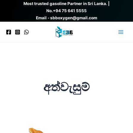
Skip
Most trusted gasoline Partner in Sri Lanka. |
to
No.
+94 75 641 5555
content
Email - sbboxygen@gmail.com
Main
Men
අත්වැසුම්