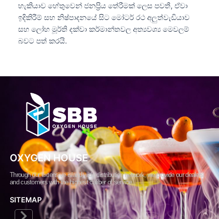
හැකියාව හේතුවෙන් ජනප්‍රිය තේරීමක් ලෙස පවතී, ඒවා
ඉදිකිරීම් සහ නිෂ්පාදනයේ සිට මෝටර් රථ අලුත්වැඩියාව
සහ ලෝහ මූර්ති දක්වා කර්මාන්තවල අත්‍යවශ්‍ය මෙවලම්
බවට පත් කරයි.
OXYGEN HOUSE
Through our extensive island-wide distribution network, we provide our dealers
and customers with the highest caliber of service.
SITEMAP