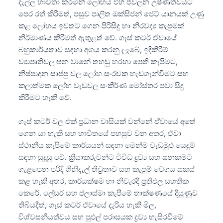
දැල්ල භාවිතා කරමින් ලෝහය එහි ජ්වලන උෂ්ණත්වයට
පෙර රත් කිරීමත්, පසුව පාලිත ඔක්සිජන් ජෙට් යානයක් උණු
කළ ලෝහය ඉවතට ගෙන පිරිසිදු හා නිරවද්‍ය කැපුමක්
නිර්මාණය කිරීමත් ඇතුළත් වේ. ගෑස් කටර් ඒවායේ
බහුකාර්යතාව සඳහා අගය කරනු ලැබේ, ඉදිකිරීම්
ව්‍යාපෘතිවල ඝන වානේ තහඩු හරහා පෙති කැපීමට,
නිෂ්පාදන සාප්පු වල ලෝහ සංරචක හැඩගැන්වීමට සහ
කලාත්මක ලෝහ වැඩවල සංකීර්ණ මෝස්තර පවා සිදු
කිරීමට හැකි වේ.
ගෑස් කටර් වල එක් ප්‍රධාන වාසියක් වන්නේ ඒවායේ අතේ
ගෙන යා හැකි සහ භාවිතයේ පහසුව වන අතර, ඒවා
ස්ථානීය කැපීමේ කාර්යයන් සඳහා මෙන්ම වැඩමුළු යෙදුම්
සඳහා සුදුසු වේ. ක්‍රියාකරුවන්ට විවිධ ද්‍රව්‍ය සහ ඝනකමට
ගැළපෙන පරිදි ගිනිදැල් තීව්‍රතාව සහ කැපුම් වේගය සකස්
කළ හැකි අතර, කාර්යක්ෂම හා නිවැරදි ප්‍රතිඵල සහතික
කෙරේ. ලේසර් සහ ප්ලාස්මා කැපීමේ තාක්ෂණයේ දියුණුව
තිබියදීත්, ගෑස් කටර් ඒවායේ දැරිය හැකි මිල,
විශ්වසනීයත්වය සහ පුළුල් පරාසයක ද්‍රව්‍ය හැසිරවීමේ