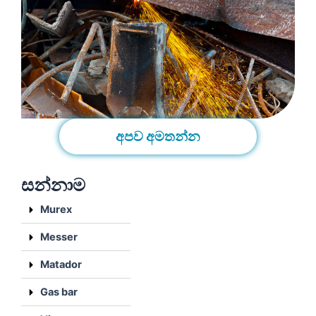
අපව අමතන්න
සන්නාම
Murex
Messer
Matador
Gas bar