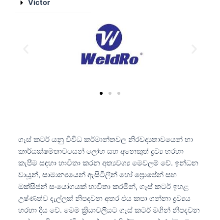
Victor
ගෑස් කටර් යනු විවිධ කර්මාන්තවල නිරවද්‍යතාවයෙන් හා
කාර්යක්ෂමතාවයෙන් ලෝහ සහ අනෙකුත් ද්‍රව්‍ය හරහා
කැපීම සඳහා භාවිතා කරන අත්‍යවශ්‍ය මෙවලම් වේ. ඉන්ධන
වායූන්, සාමාන්‍යයෙන් ඇසිටිලීන් හෝ ප්‍රොපේන් සහ
ඔක්සිජන් සංයෝගයක් භාවිතා කරමින්, ගෑස් කටර් ඉහළ
උෂ්ණත්ව දැල්ලක් නිපදවන අතර එය කපා ගන්නා ද්‍රව්‍යය
හරහා දිය වේ. මෙම ක්‍රියාවලියට ගෑස් කටර් මගින් නිපදවන