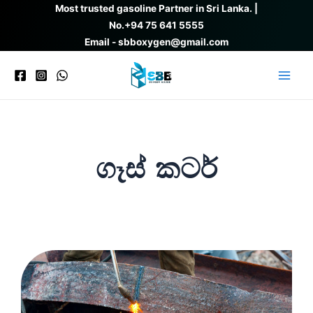
Skip
Most trusted gasoline Partner in Sri Lanka. |
to
No.
+94 75 641 5555
content
Email - sbboxygen@gmail.com
Main
Men
ගෑස් කටර්