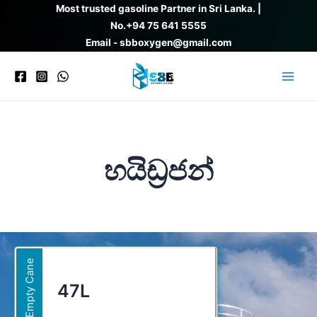
Skip
Most trusted gasoline Partner in Sri Lanka. |
to
No.
+94 75 641 5555
content
Email - sbboxygen@gmail.com
Main
Men
හයිඩ්‍රජන්
Empty Cane
47L