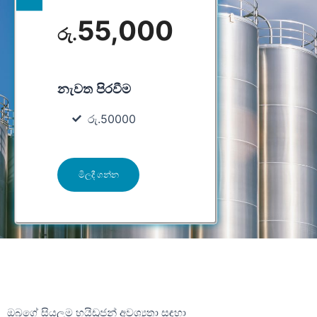
55,000
රු.
නැවත පිරවීම
රු.50000
මිලදී ගන්න
ඔබගේ සියලුම හයිඩ්‍රජන් අවශ්‍යතා සඳහා