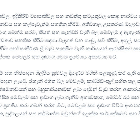
ල, ඉදිකිරීම් ව්‍යාපෘතිවල සහ නඩත්තු කටයුතුවල කොඳු නාරටිය සා
ාවය සහ කල්පැවැත්ම සහතික කිරීම. අතිවිශාල උපකරණ මාලාවක් පුර
ංග මෙන්ම සරඹ, කියත් සහ සෑන්ඩර් වැනි බල මෙවලම් ද ඇතුළත් වේ
ණ්ඩතාව සහතික කිරීම සඳහා වැදගත් වන ගාංචු, සවි කිරීම්, අගුල
කිරීම හෝ සංකීර්ණ ලී වැඩ සැකසීම වැනි කාර්යයන් ආරක්ෂිතව ස
ත්මක මෙවලම් සහ දෘඩාංග වෙත ප්‍රවේශය අත්‍යවශ්‍ය වේ.
ුම් සහ නිෂ්පාදන ශිල්පීය ක්‍රමවල දියුණුව මගින් සලකුණු කර ඇත
ෂ්පාදන ලැබේ. රැහැන් රහිත බල මෙවලම්, කාබයිඩ්-තුල් සහිත තල
යක්ෂමතාවයක් සහ බහුකාර්යතාවක් ලබා දෙමින් වැඩ කරන ආකාර
ිත මෙවලම් සහ දෘඩාංග ලබා ගැනීම අභ්‍යවකාශ, මෝටර් රථ සහ ඉල
ව ප්‍රගතිය කරා ගමන් කරන විට, මෙවලම් සහ දෘඪාංග විවිධ අ
ත, පුද්ගලයන් සහ කර්මාන්ත ඔවුන්ගේ ඉලක්ක කාර්යක්ෂමව සහ 