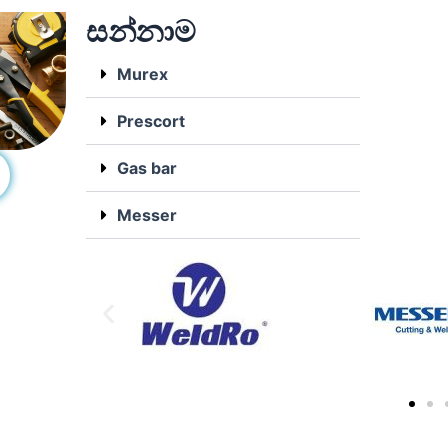
සන්නාම
Murex
Prescort
Gas bar
Messer