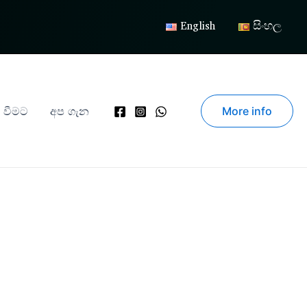
English
සිංහල
ද වීමට
අප ගැන
More info