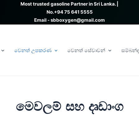
Most trusted gasoline Partner in Sri Lanka. |
No.
+94 75 641 5555
Email - sbboxygen@gmail.com
වෙනත් උපකරණ
වෙනත් සේවාවන්
සම්බන්
මෙවලම් සහ දෘඩාංග