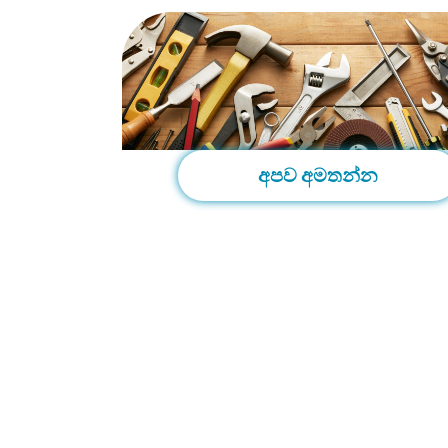
අපව අමතන්න