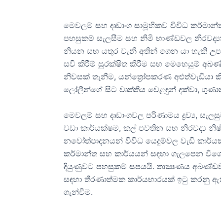
මෙවලම් සහ දෘඩාංග සාමූහිකව විවිධ කර්මාන්තව
පහසුකම් සැලසීම සහ නිමි භාණ්ඩවල නිරවද්‍යත
නියන සහ යතුර වැනි අතින් ගෙන යා හැකි උපා
සවි කිරීම් සුරක්ෂිත කිරීම සහ මෙහෙයුම් අඛ
නිවසක් තැනීම, යන්ත්‍රෝපකරණ අළුත්වැඩියා 
ලෝලීන්ගේ සිට වෘත්තීය වෙළඳුන් දක්වා, ගුණා
මෙවලම් සහ දෘඩාංගවල පරිණාමය ද්‍රව්‍ය, සැලස
වඩා කාර්යක්ෂම, කල් පවතින සහ නිරවද්‍ය නි
නවෝත්පාදනයන් විවිධ යෙදුම්වල වැඩි කාර්
කර්මාන්ත සහ කාර්යයන් සඳහා ගැලපෙන විශේෂ
දියුණුවට පහසුකම් සපයයි. තාක්‍ෂණය අඛණ්ඩ
සඳහා තීරණාත්මක කාර්යභාරයක් ඉටු කරනු ඇ
ගැන්වීම.