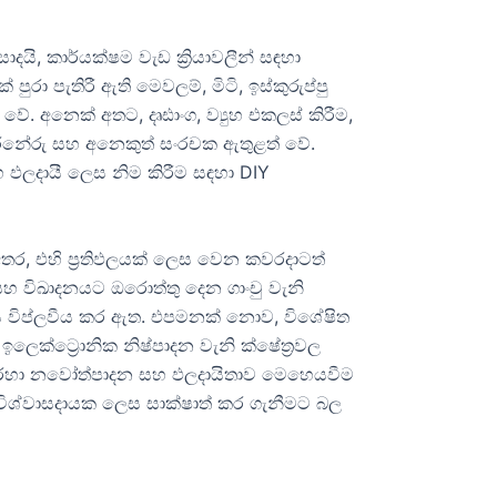
දයි, කාර්යක්ෂම වැඩ ක්‍රියාවලීන් සඳහා
ා පැතිරී ඇති මෙවලම්, මිටි, ඉස්කුරුප්පු
. අනෙක් අතට, දෘඪාංග, ව්‍යුහ එකලස් කිරීම,
්, සරනේරු සහ අනෙකුත් සංරචක ඇතුළත් වේ.
හ ඵලදායී ලෙස නිම කිරීම සඳහා DIY
ි අතර, එහි ප්‍රතිඵලයක් ලෙස වෙන කවරදාටත්
 සහ විඛාදනයට ඔරොත්තු දෙන ගාංචු වැනි
ය විප්ලවීය කර ඇත. එපමනක් නොව, විශේෂිත
ෙක්ට්‍රොනික නිෂ්පාදන වැනි ක්ෂේත්‍රවල
ංශ හරහා නවෝත්පාදන සහ ඵලදායිතාව මෙහෙයවීම
විශ්වාසදායක ලෙස සාක්ෂාත් කර ගැනීමට බල