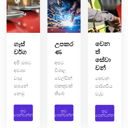
වෙන
ගෑස්
උපකර
ත්
වර්ග
ණ
සේවා
අපි ඔබට
අපට
වන්
අවශ්‍ය
විශාල
වායු
වෙල්ඩින්
තෙවන
සපයන්
එකතුවක්
පාර්ශවීය
නෙමු
තිබේ
වැඩ
තව
තව
තව
පෙන්වන්න
පෙන්වන්න
පෙන්වන්න