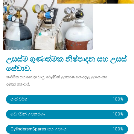
උසස්ම ගුණාත්මක නිෂ්පාදන සහ උසස්
සේවාව.
කාර්මික සහ වෛද්‍ය වායු, වෙල්ඩින් උපකරණ සහ අදාළ උපාංග සහ
අමතර කොටස්.
ගෑස් වර්ග
100
%
වෙල්ඩින් උපකරණ
100
%
CylindersmSpares සහ උපාංග
100
%