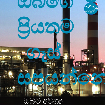
නාවික
සැපයුම්
ප්‍රියතම
ගෑස්
සපයන්න
ඔබට අවශ්‍ය