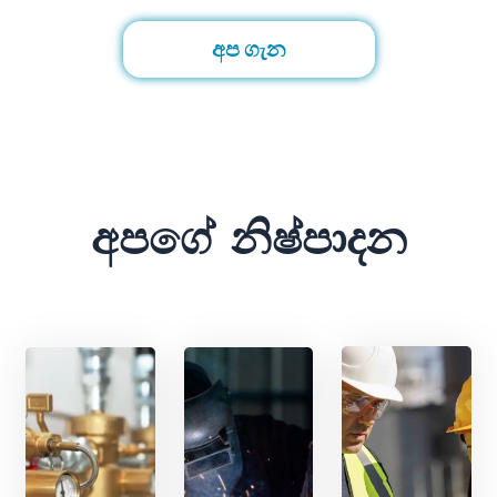
අප ගැන
අපගේ නිෂ්පාදන