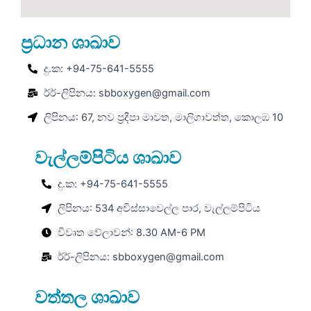
ප්‍රධාන ශාඛාව
දු.ක: +94-75-641-5555
ර්‍ර්-ලිපිනය: sbboxygen@gmail.com
ලිපිනය: 67, නව ප්‍රදීපා මාවත, මාලිගාවත්ත, කොලඹ 10
වැල්ලම්පිටිය ශාඛාව
දු.ක: +94-75-641-5555
ලිපිනය: 534 අවිස්සාවෙල්ල පාර, වැල්ලම්පිටිය
විවෘත වේලාවන්: 8.30 AM-6 PM
ර්‍ර්-ලිපිනය: sbboxygen@gmail.com
වත්තල ශාඛාව