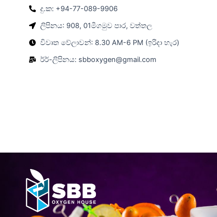
දු.ක: +94-77-089-9906
ලිපිනය: 908, 01මීගමුව පාර, වත්තල
විවෘත වේලාවන්: 8.30 AM-6 PM (ඉරිදා හැර)
ර්‍ර්-ලිපිනය: sbboxygen@gmail.com