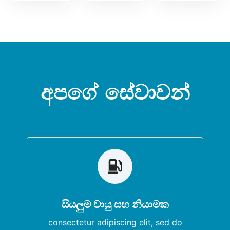
අපගේ සේවාවන්
Start Marketing
සියලුම වායු සහ නියාමක
consectetur adipiscing elit, sed do
eiusmod Lorem ipsum dolor sit amet.
consectetur adipiscing elit, sed do