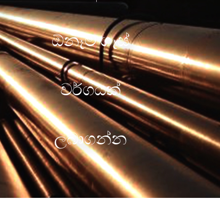
ඕනෑම ගෑස්
වර්ගයක්
ලබාගන්න