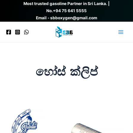
Skip
Most trusted gasoline Partner in Sri Lanka. |
to
No.
+94 75 641 5555
content
Email - sbboxygen@gmail.com
Main
Men
හෝස් ක්ලිප්