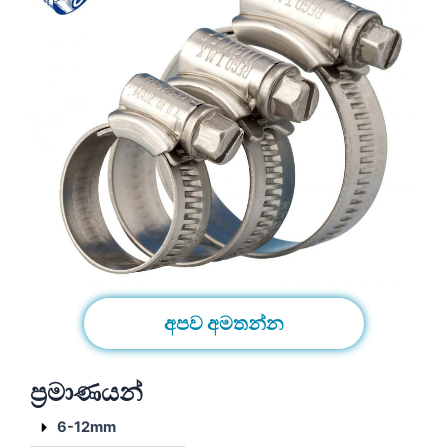
අපව අමතන්න
ප්‍රමාණයන්
6-12mm