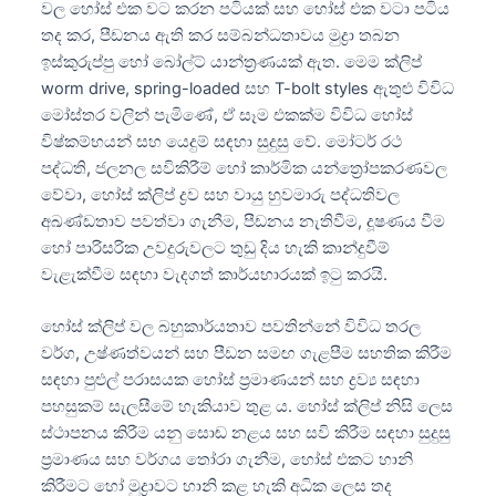
වල හෝස් එක වට කරන පටියක් සහ හෝස් එක වටා පටිය
තද කර, පීඩනය ඇති කර සම්බන්ධතාවය මුද්‍රා තබන
ඉස්කුරුප්පු හෝ බෝල්ට් යාන්ත්‍රණයක් ඇත. මෙම ක්ලිප්
worm drive, spring-loaded සහ T-bolt styles ඇතුළු විවිධ
මෝස්තර වලින් පැමිණේ, ඒ සෑම එකක්ම විවිධ හෝස්
විෂ්කම්භයන් සහ යෙදුම් සඳහා සුදුසු වේ. මෝටර් රථ
පද්ධති, ජලනල සවිකිරීම් හෝ කාර්මික යන්ත්‍රෝපකරණවල
වේවා, හෝස් ක්ලිප් ද්‍රව සහ වායු හුවමාරු පද්ධතිවල
අඛණ්ඩතාව පවත්වා ගැනීම, පීඩනය නැතිවීම, දූෂණය වීම
හෝ පාරිසරික උවදුරුවලට තුඩු දිය හැකි කාන්දුවීම්
වැළැක්වීම සඳහා වැදගත් කාර්යභාරයක් ඉටු කරයි.
හෝස් ක්ලිප් වල බහුකාර්යතාව පවතින්නේ විවිධ තරල
වර්ග, උෂ්ණත්වයන් සහ පීඩන සමඟ ගැළපීම සහතික කිරීම
සඳහා පුළුල් පරාසයක හෝස් ප්‍රමාණයන් සහ ද්‍රව්‍ය සඳහා
පහසුකම් සැලසීමේ හැකියාව තුළ ය. හෝස් ක්ලිප් නිසි ලෙස
ස්ථාපනය කිරීම යනු සොඬ නළය සහ සවි කිරීම සඳහා සුදුසු
ප්‍රමාණය සහ වර්ගය තෝරා ගැනීම, හෝස් එකට හානි
කිරීමට හෝ මුද්‍රාවට හානි කළ හැකි අධික ලෙස තද