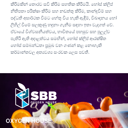
කිරීමකින් තොරව සවි කිරීම සහතික කිරීමයි. හෝස් ක්ලිප්
නිතිපතා පරීක්ෂා කිරීම සහ නඩත්තු කිරීම, කාන්දුවීම් සහ
පද්ධති අසාර්ථක වීමට හේතු විය හැකි ඇඳීම්, විඛාදනය හෝ
ලිහිල් වීමේ සලකුණු හඳුනා ගැනීම සඳහා ඉතා වැදගත් වේ.
ඒවායේ විශ්වසනීයත්වය, භාවිතයේ පහසුව සහ පුලුල්ව
පැතිරී ඇති අදාළත්වය සමඟින්, හෝස් ක්ලිප් ආරක්ෂිත
හෝස් සම්බන්ධතා ප්‍රමුඛ වන ගණන් කළ නොහැකි
කර්මාන්තවල අත්‍යවශ්‍ය සංරචක ලෙස පවතී.
OXYGEN HOUSE