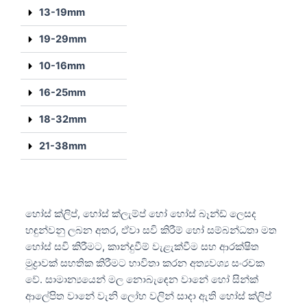
13-19mm
19-29mm
10-16mm
16-25mm
18-32mm
21-38mm
හෝස් ක්ලිප්, හෝස් ක්ලැම්ප් හෝ හෝස් බෑන්ඩ් ලෙසද
හඳුන්වනු ලබන අතර, ඒවා සවි කිරීම් හෝ සම්බන්ධතා මත
හෝස් සවි කිරීමට, කාන්දුවීම් වැළැක්වීම සහ ආරක්ෂිත
මුද්‍රාවක් සහතික කිරීමට භාවිතා කරන අත්‍යවශ්‍ය සංරචක
වේ. සාමාන්‍යයෙන් මල නොබැඳෙන වානේ හෝ සින්ක්
ආලේපිත වානේ වැනි ලෝහ වලින් සාදා ඇති හෝස් ක්ලිප්